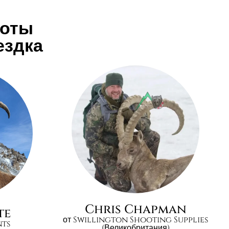
хоты
ездка
Chris Chapman
te
от Swillington Shooting Supplies
nts
(Великобритания)