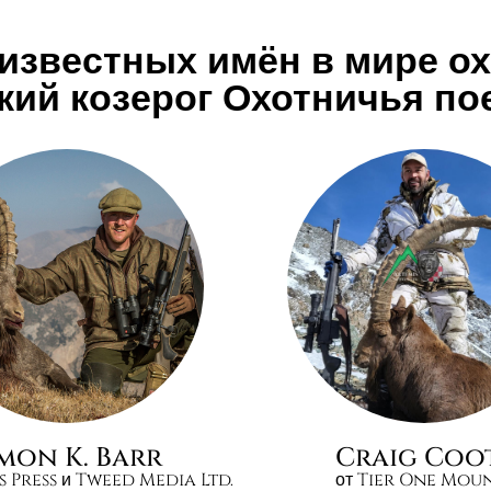
известных имён в мире о
кий козерог Охотничья по
imon K. Barr
Craig Coo
s Press и Tweed Media Ltd.
от Tier One Mou