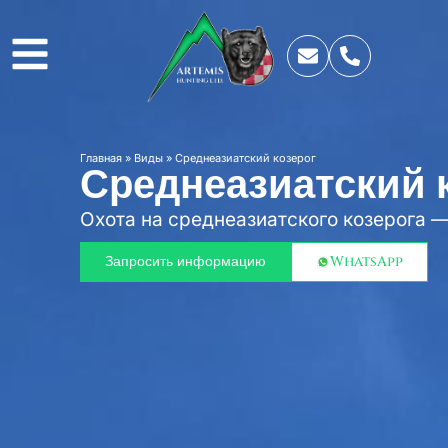
Главная
»
Виды
»
Среднеазиатский козерог
Среднеазиатский 
Охота на среднеазиатского козерога —
опытов в жизни.
Запросить информацию
WhatsApp