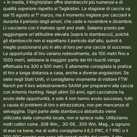
+ in media, il Kirghizistan offre stambecchi più numerosi e di
qualità superiore rispetto al Tagikistan.
La stagione di caccia va
dal 15 agosto al 1° marzo, ma il momento migliore per cacciarli è
durante il periodo degli amori, che cade a novembre e dicembre.
Li cacciamo con il metodo spot and stalk. Saliamo presto per
raggiungere un'altitudine elevata (sopra lo stambecco), poiché
gli stambecchi non si aspettano il pericolo dall'alto, quindi è
meglio posizionarsi più in alto di loro per una caccia di successo.
Le opportunità di tiro variano notevolmente, da 100 metri fino a
1000 metri, sebbene la maggior parte dei tiri riusciti venga
effettuata tra 300 e 500 metri. È altamente consigliata la pratica
di tiro a lunga distanza a casa, anche a diverse angolazioni. Se
siete negli Stati Uniti, vi consigliamo vivamente di visitare
FTW
Ranch per il loro addestramento SAAM
per prepararvi alla caccia
con Artemis Hunting. Negli ultimi 20 anni, ogni cacciatore ha
avuto delle opportunità, e solo 4 non hanno avuto successo, tutti
a causa di problemi di tiro o attrezzatura, non per mancanza di
selvaggina.
Ogni parte dello stambecco abbattuto viene
utilizzata dalla comunità locale, non si spreca nulla. Utilizziamo
molti calibri come .308 Win., .30-06, .300 Win. Mag., e ognuno
di essi va bene, ma di solito consigliamo il 6,5 PRC, il 7 PRC o il
300 PRC perché non sono influenzati molto dal vento, il che