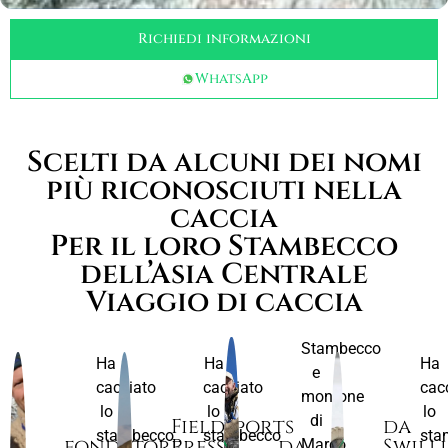
Richiedi informazioni
WhatsApp
Scelti da alcuni dei nomi
più riconosciuti nella
caccia
Per il loro Stambecco
dell’Asia Centrale
Viaggio di caccia
Stambecco
Ha
Ha
Ha
e
cacciato
cacciato
cac
montone
lo
lo
lo
di
Fieldsports
da
stambecco
stambecco
sta
fondatore
Press
da
Swill
Marco