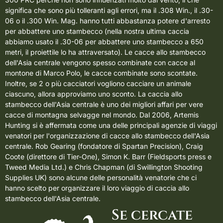
significa che sono più tolleranti agli errori, ma il .308 Win., il .30-
06 o il .300 Win. Mag. hanno tutti abbastanza potere d'arresto
per abbattere uno stambecco (nella nostra ultima caccia
abbiamo usato il .30-06 per abbattere uno stambecco a 650
metri, il proiettile lo ha attraversato). Le cacce allo stambecco
dell'Asia centrale vengono spesso combinate con
cacce al
montone di Marco Polo
, le cacce combinate sono scontate.
Inoltre, se 2 o più cacciatori vogliono cacciare un animale
ciascuno, allora approviamo uno sconto. La caccia allo
stambecco dell'Asia centrale è uno dei migliori affari per vere
cacce di montagna selvagge nel mondo. Dal 2006, Artemis
Hunting si è affermata come una delle principali agenzie di viaggi
venatori per l'organizzazione di cacce allo stambecco dell'Asia
centrale.
Rob Gearing (fondatore di Spartan Precision)
, Craig
Coote (direttore di Tier-One), Simon K. Barr (Fieldsports press e
Tweed Media Ltd.) e Chris Chapman (di Swillington Shooting
Supplies UK) sono alcune delle personalità venatorie che ci
hanno scelto per organizzare il loro viaggio di caccia allo
stambecco dell'Asia centrale.
Se cercate