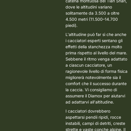
catena montuosa del Tian Shan,
dove le altitudini variano
solitamente da 3.500 a oltre
4.500 metri (11.500–14.700
piedi).
L'altitudine può far sì che anche
i cacciatori esperti sentano gli
effetti della stanchezza molto
prima rispetto al livello del mare.
Sebbene il ritmo venga adattato
a ciascun cacciatore, un
ragionevole livello di forma fisica
migliorerà notevolmente sia il
comfort che il successo durante
la caccia.
Vi consigliamo di
assumere il Diamox per aiutarvi
ad adattarvi all'altitudine.
I cacciatori dovrebbero
aspettarsi pendii ripidi, rocce
instabili, campi di detriti, creste
strette e vaste conche alpine. Il