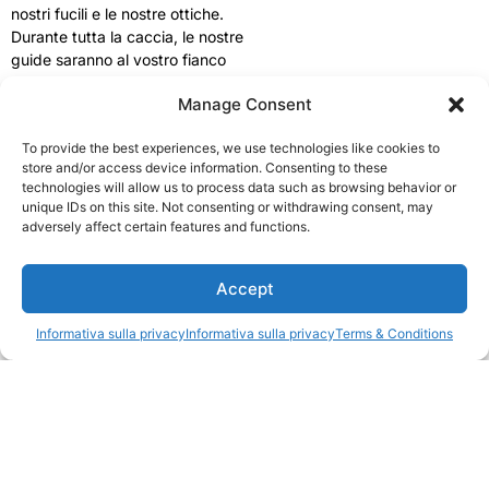
nostri fucili e le nostre ottiche.
Durante tutta la caccia, le nostre
guide saranno al vostro fianco
per assistervi nella regolazione
Manage Consent
della distanza e nella
preparazione al tiro, garantendo
To provide the best experiences, we use technologies like cookies to
che ogni cacciatore sia sicuro di
store and/or access device information. Consenting to these
sé, a proprio agio e pronto per
technologies will allow us to process data such as browsing behavior or
un tiro di successo.
unique IDs on this site. Not consenting or withdrawing consent, may
adversely affect certain features and functions.
1
Accept
Fucili disponibili
Informativa sulla privacy
Informativa sulla privacy
Terms & Conditions
Open c
Abbiamo ogni tipo di fucile: Blaser, Sauer, Hardy, Christensen,
Howa, ecc. Praticamente per ogni tipo di caccia. Alcuni dei
calibri che abbiamo sono .300 Win. Mag., .30-06, .308 Win., 6,5
Creedmoor ecc. Inoltre, la maggior parte dei nostri fucili è dotata
di freni di bocca, quindi anche con calibri maggiori non c'è un
forte rinculo.