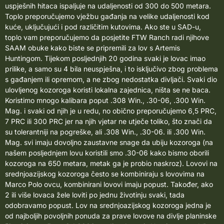
uspješnih hitaca ispaljuje na udaljenosti od 300 do 500 metara.
Toplo preporučujemo vježbu gađanja na velike udaljenosti kod
kuće, uključujući i pod različitim kutovima. Ako ste u SAD-u,
toplo vam preporučujemo da posjetite
FTW Ranch radi njihove
SAAM obuke
kako biste se pripremili za lov s Artemis
Huntingom. Tijekom posljednjih 20 godina svaki je lovac imao
prilike, a samo su 4 bila neuspješna, i to isključivo zbog problema
s gađanjem ili opremom, a ne zbog nedostatka divljači.
Svaki dio
ulovljenog kozoroga koristi lokalna zajednica, ništa se ne baca.
Koristimo mnogo kalibara poput .308 Win., .30-06, .300 Win.
Mag. i svaki od njih je u redu, no obično preporučujemo 6,5 PRC,
7 PRC ili 300 PRC jer na njih vjetar ne utječe toliko, što znači da
su tolerantniji na pogreške, ali .308 Win., .30-06. ili .300 Win.
Mag. svi imaju dovoljno zaustavne snage da ubiju kozoroga (na
našem posljednjem lovu koristili smo .30-06 kako bismo oborili
kozoroga na 650 metara, metak ga je probio naskroz). Lovovi na
srednjoazijskog kozoroga često se kombiniraju s
lovovima na
Marco Polo ovcu
, kombinirani lovovi imaju popust. Također, ako
2 ili više lovaca žele loviti po jednu životinju svaki, tada
odobravamo popust. Lov na srednjoazijskog kozoroga jedna je
od najboljih povoljnih ponuda za prave lovove na divlje planinske