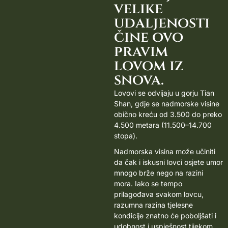
velike
udaljenosti
čine ovo
pravim
lovom iz
snova.
Lovovi se odvijaju u gorju Tian
Shan, gdje se nadmorske visine
obično kreću od 3.500 do preko
4.500 metara (11.500–14.700
stopa).
Nadmorska visina može učiniti
da čak i iskusni lovci osjete umor
mnogo brže nego na razini
mora. Iako se tempo
prilagođava svakom lovcu,
razumna razina tjelesne
kondicije znatno će poboljšati i
udobnost i uspješnost tijekom