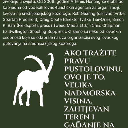
životinje u svijetu. Od 2006. godine Artemis Hunting se etablirao
kao jedna od vodećih lovno-turističkih agencija za organizaciju
lovova na srednjoazijskog kozoroga.
Rob Gearing (osnivač tvrtke
Spartan Precision)
, Craig Coote (direktor tvrtke Tier-One), Simon
K. Barr (Fieldsports press i Tweed Media Ltd.) i Chris Chapman
(iz Swillington Shooting Supplies UK) samo su neke od lovačkih
osobnosti koje su odabrale nas za organizaciju svog lovačkog
putovanja na srednjoazijskog kozoroga.
Ako tražite
pravu
pustolovinu,
ovo je to.
Velika
nadmorska
visina,
zahtjevan
teren i
gađanje na