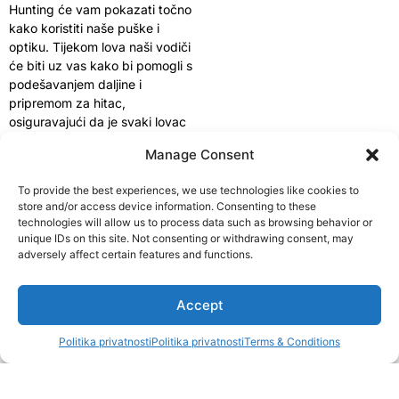
Hunting će vam pokazati točno
kako koristiti naše puške i
optiku. Tijekom lova naši vodiči
će biti uz vas kako bi pomogli s
podešavanjem daljine i
pripremom za hitac,
osiguravajući da je svaki lovac
siguran, opušten i spreman za
Manage Consent
uspješan pogodak.
To provide the best experiences, we use technologies like cookies to
store and/or access device information. Consenting to these
technologies will allow us to process data such as browsing behavior or
unique IDs on this site. Not consenting or withdrawing consent, may
Dostupne puške
adversely affect certain features and functions.
Imamo svakakve puške: Blaser, Sauer, Hardy, Christensen, Howa
1
Accept
itd. U osnovi za svaku vrstu lova. Neki od kalibara koje imamo su
.300 Win. Mag., .30-06, .308 Win., 6,5 Creedmoor itd. Također
Politika privatnosti
Politika privatnosti
Terms & Conditions
na većini naših pušaka imamo plinske kočnice, tako da čak i kod
Open c
većih kalibara nema velikog trzaja.