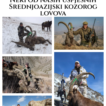
Neki od naših uspješnih
Srednjoazijski kozorog
lovova