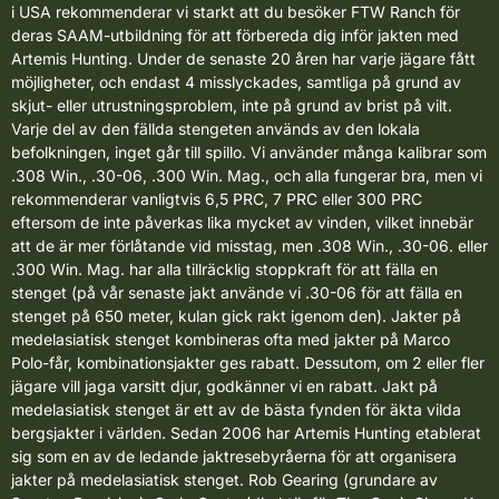
i USA rekommenderar vi starkt att du besöker
FTW Ranch för
deras SAAM-utbildning
för att förbereda dig inför jakten med
Artemis Hunting. Under de senaste 20 åren har varje jägare fått
möjligheter, och endast 4 misslyckades, samtliga på grund av
skjut- eller utrustningsproblem, inte på grund av brist på vilt.
Varje del av den fällda stengeten används av den lokala
befolkningen, inget går till spillo. Vi använder många kalibrar som
.308 Win., .30-06, .300 Win. Mag., och alla fungerar bra, men vi
rekommenderar vanligtvis 6,5 PRC, 7 PRC eller 300 PRC
eftersom de inte påverkas lika mycket av vinden, vilket innebär
att de är mer förlåtande vid misstag, men .308 Win., .30-06. eller
.300 Win. Mag. har alla tillräcklig stoppkraft för att fälla en
stenget (på vår senaste jakt använde vi .30-06 för att fälla en
stenget på 650 meter, kulan gick rakt igenom den). Jakter på
medelasiatisk stenget kombineras ofta med
jakter på Marco
Polo-får
, kombinationsjakter ges rabatt. Dessutom, om 2 eller fler
jägare vill jaga varsitt djur, godkänner vi en rabatt. Jakt på
medelasiatisk stenget är ett av de bästa fynden för äkta vilda
bergsjakter i världen. Sedan 2006 har Artemis Hunting etablerat
sig som en av de ledande jaktresebyråerna för att organisera
jakter på medelasiatisk stenget.
Rob Gearing (grundare av