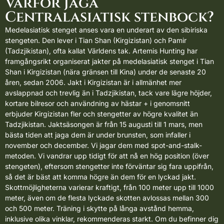
Varför jaga
Centralasiatisk stenbock?
Medelasiatisk stenget anses vara en underart av den sibiriska
stengeten. Den lever i Tian Shan (Kirgizistan) och Pamir
(Tadzjikistan), ofta kallat Världens tak. Artemis Hunting har
framgångsrikt organiserat jakter på medelasiatisk stenget i Tian
Shan i Kirgizistan (nära gränsen till Kina) under de senaste 20
åren, sedan 2006.
Jakt i Kirgizistan
är i allmänhet mer
avslappnad och trevlig än i Tadzjikistan, tack vare lägre höjder,
kortare bilresor och användning av hästar + i genomsnitt
erbjuder Kirgizistan fler och stengetter av högre kvalitet än
Tadzjikistan.
Jaktsäsongen är från 15 augusti till 1 mars, men
bästa tiden att jaga dem är under brunsten, som infaller i
november och december. Vi jagar dem med spot-and-stalk-
metoden. Vi vandrar upp tidigt för att nå en hög position (över
stengeten), eftersom stengetter inte förväntar sig fara uppifrån,
så det är bäst att komma högre än dem för en lyckad jakt.
Skottmöjligheterna varierar kraftigt, från 100 meter upp till 1000
meter, även om de flesta lyckade skotten avlossas mellan 300
och 500 meter. Träning i skytte på långa avstånd hemma,
inklusive olika vinklar, rekommenderas starkt. Om du befinner dig