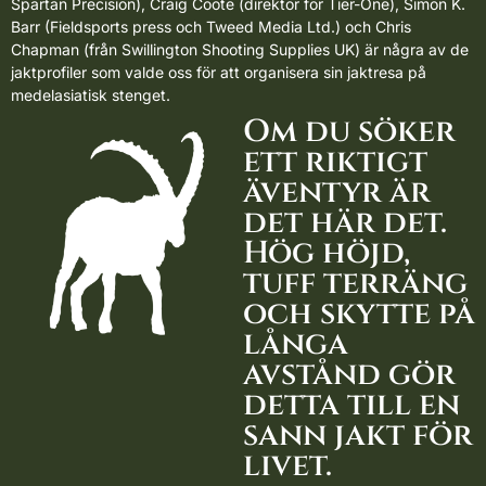
Spartan Precision)
, Craig Coote (direktör för Tier-One), Simon K.
Barr (Fieldsports press och Tweed Media Ltd.) och Chris
Chapman (från Swillington Shooting Supplies UK) är några av de
jaktprofiler som valde oss för att organisera sin jaktresa på
medelasiatisk stenget.
Om du söker
ett riktigt
äventyr är
det här det.
Hög höjd,
tuff terräng
och skytte på
långa
avstånd gör
detta till en
sann jakt för
livet.