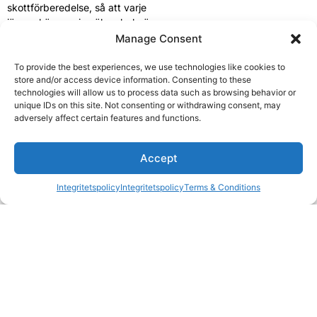
skottförberedelse, så att varje
jägare känner sig säker, bekväm
och redo för ett lyckat skott.
Manage Consent
To provide the best experiences, we use technologies like cookies to
store and/or access device information. Consenting to these
technologies will allow us to process data such as browsing behavior or
unique IDs on this site. Not consenting or withdrawing consent, may
Tillgängliga gevär
adversely affect certain features and functions.
Vi har alla möjliga typer av gevär: Blaser, Sauer, Hardy,
Christensen, Howa etc. I princip för varje typ av jakt. Några av
1
Accept
kalibrarna vi har är .300 Win. Mag., .30-06, .308 Win., 6,5
Creedmoor etc. Vi har också mynningsbromsar på de flesta av
Integritetspolicy
Integritetspolicy
Terms & Conditions
Open c
våra gevär, så även med större kalibrar blir det ingen stor rekyl.