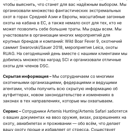
чтобы выяснить, что станет для вас надёжным выбором. Мы
организовали множество фантастических экстремальных
охот в горах Средней Азии и Европы, масштабные загонные
охоты на кабана в ЕС, а также немало охот для тех, кто не
может позволить себе большие траты. Мы рады всем. Мы
участвовали в организации многих мероприятий для
крупных брендов и компаний: Wild Boar Fever 9, охотничий
саммит Swarovski/Sauer 2018, мероприятия Leica, охоты
RUAG. На сегодняшний день вместе с нашими клиентами мы
добились множества наград SCI и организовали отличные
охоты для членов DSC.
Скрытая информация –
Мы сотрудничаем со многими
охотничьими организациями, федерациями и ведущими
агентами, чтобы получить всю скрытую информацию об
аутфиттерах, новом законодательстве и изменениях в
законах в тех направлениях, которые мы охватываем.
Сервис –
Сотрудники Artemis Hunting/Artemis Safari заботятся
о ваших документах на ввоз оружия, визах, разрешениях на
охоту, авиабилетах и проживании — обо всём, что делает
вашу охоту проще и избавляет от стресса. Существует