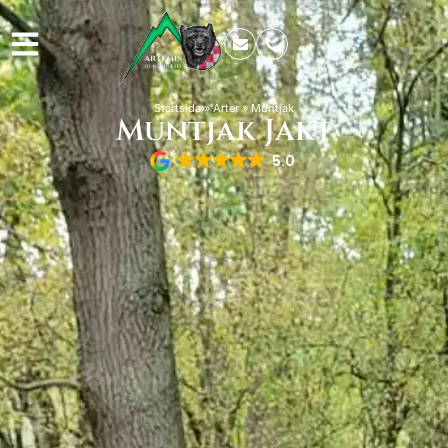
Startsida
»
Arter
»
Muntjak
Muntjak Jakt
5.0