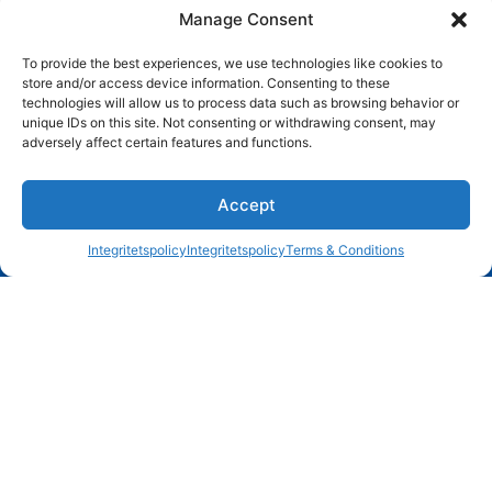
Manage Consent
Genom att skicka in detta formulär godkänner du våra villkor och vår
integritetspolicy.
To provide the best experiences, we use technologies like cookies to
store and/or access device information. Consenting to these
technologies will allow us to process data such as browsing behavior or
unique IDs on this site. Not consenting or withdrawing consent, may
adversely affect certain features and functions.
1
Accept
Integritetspolicy
Integritetspolicy
Terms & Conditions
Open c