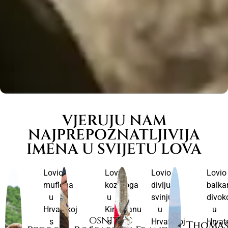
VJERUJU NAM
NAJPREPOZNATLJIVIJA
IMENA U SVIJETU LOVA
Lovio
Lovio
Lovio
Lovio
muflona
kozoroga
divlju
balka
u
u
svinju
divok
Hrvatskoj
Kirgistanu
u
u
osnivač
s
s
Hrvatskoj
Hrvat
Thoma