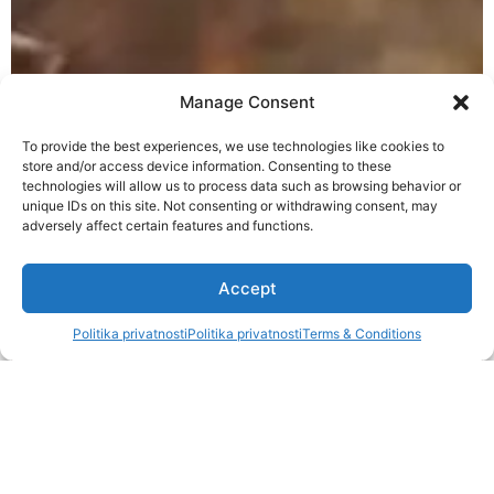
Manage Consent
To provide the best experiences, we use technologies like cookies to
store and/or access device information. Consenting to these
technologies will allow us to process data such as browsing behavior or
unique IDs on this site. Not consenting or withdrawing consent, may
adversely affect certain features and functions.
1
Accept
Politika privatnosti
Politika privatnosti
Terms & Conditions
Open c