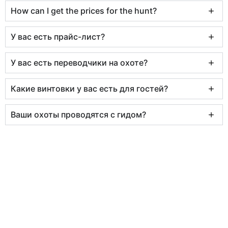
How can I get the prices for the hunt?
У вас есть прайс-лист?
У вас есть переводчики на охоте?
Какие винтовки у вас есть для гостей?
Ваши охоты проводятся с гидом?
Трудно ли вывозить трофеи из ваших
направлений?
Могу ли я взять с собой наблюдателя?
How many people do you need for driven boar
group?