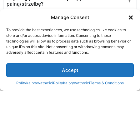
palną/strzelbę?
Manage Consent
How can I get the prices for the hunt?
To provide the best experiences, we use technologies like cookies to
Czy macie cennik?
store and/or access device information. Consenting to these
technologies will allow us to process data such as browsing behavior or
unique IDs on this site. Not consenting or withdrawing consent, may
Czy macie tłumaczy podczas polowań?
adversely affect certain features and functions.
Jakie karabiny macie dla swoich gości?
1
Accept
Czy wasze polowania są prowadzone z
Polityka prywatności
Polityka prywatności
Terms & Conditions
Open c
przewodnikiem?
Czy eksport trofeów z waszych destynacji jest
trudny?
Czy mogę zabrać obserwatora?