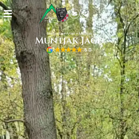
Startseite
»
Arten
»
Muntjak
Muntjak Jagd
5.0