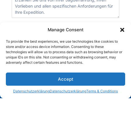
Manage Consent
Anfrage senden
Durch das Absenden dieses Formulars stimmen Sie unseren Allgemeinen
To provide the best experiences, we use technologies like cookies to
Geschäftsbedingungen und unserer Datenschutzerklärung zu.
store and/or access device information. Consenting to these
technologies will allow us to process data such as browsing behavior or
unique IDs on this site. Not consenting or withdrawing consent, may
adversely affect certain features and functions.
1
Accept
Datenschutzerklärung
Datenschutzerklärung
Terms & Conditions
Open c