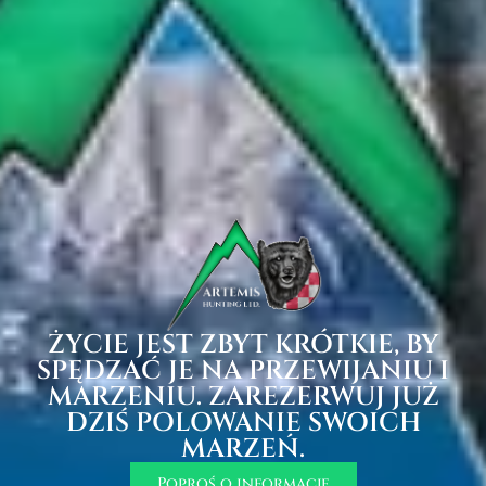
ŻYCIE JEST ZBYT KRÓTKIE, BY
SPĘDZAĆ JE NA PRZEWIJANIU I
MARZENIU. ZAREZERWUJ JUŻ
DZIŚ POLOWANIE SWOICH
MARZEŃ.
Poproś o informacje