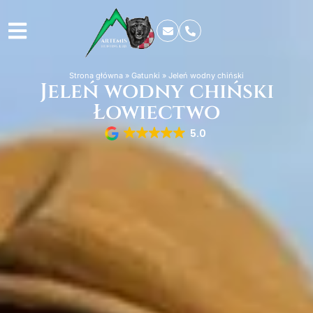
Strona główna
»
Gatunki
»
Jeleń wodny chiński
Jeleń wodny chiński
Łowiectwo
5.0