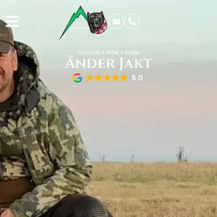
Startsida
»
Arter
»
Änder
Änder Jakt
5.0