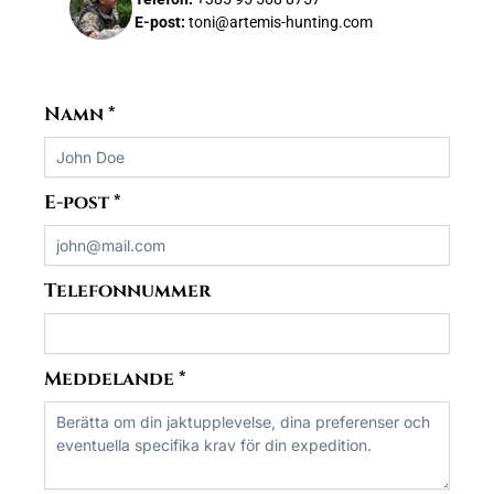
E-post:
toni@artemis-hunting.com
Namn
*
E-post
*
Telefonnummer
Meddelande
*