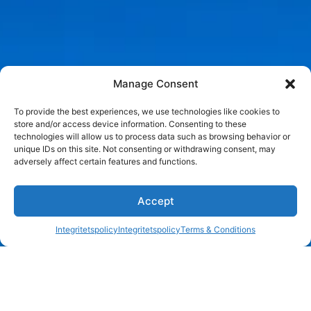
Manage Consent
To provide the best experiences, we use technologies like cookies to
store and/or access device information. Consenting to these
technologies will allow us to process data such as browsing behavior or
unique IDs on this site. Not consenting or withdrawing consent, may
adversely affect certain features and functions.
1
Accept
Integritetspolicy
Integritetspolicy
Terms & Conditions
Open c