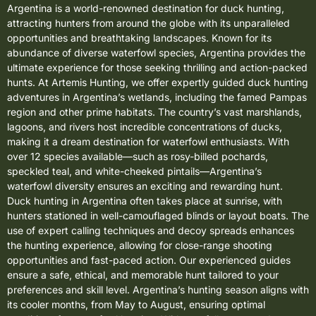
Argentina is a world-renowned destination for duck hunting,
attracting hunters from around the globe with its unparalleled
opportunities and breathtaking landscapes. Known for its
abundance of diverse waterfowl species, Argentina provides the
ultimate experience for those seeking thrilling and action-packed
hunts. At Artemis Hunting, we offer expertly guided duck hunting
adventures in Argentina’s wetlands, including the famed Pampas
region and other prime habitats. The country’s vast marshlands,
lagoons, and rivers host incredible concentrations of ducks,
making it a dream destination for waterfowl enthusiasts. With
over 12 species available—such as rosy-billed pochards,
speckled teal, and white-cheeked pintails—Argentina’s
waterfowl diversity ensures an exciting and rewarding hunt.
Duck hunting in Argentina often takes place at sunrise, with
hunters stationed in well-camouflaged blinds or layout boats. The
use of expert calling techniques and decoy spreads enhances
the hunting experience, allowing for close-range shooting
opportunities and fast-paced action. Our experienced guides
ensure a safe, ethical, and memorable hunt tailored to your
preferences and skill level. Argentina’s hunting season aligns with
its cooler months, from May to August, ensuring optimal