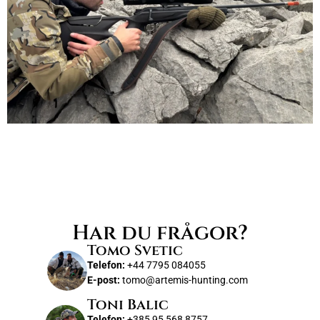
Har du frågor?
Tomo Svetic
Telefon:
+44 7795 084055
E-post:
tomo@artemis-hunting.com
Toni Balic
Telefon:
+385 95 568 8757