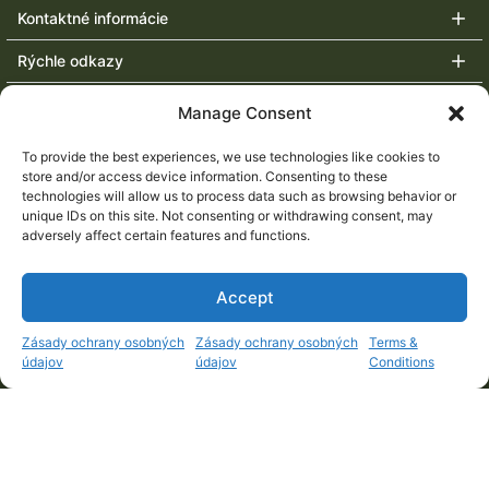
Kontaktné informácie
Rýchle odkazy
Populárne lovy
Manage Consent
Upcoming fairs
To provide the best experiences, we use technologies like cookies to
store and/or access device information. Consenting to these
technologies will allow us to process data such as browsing behavior or
unique IDs on this site. Not consenting or withdrawing consent, may
adversely affect certain features and functions.
Accept
1
Zásady ochrany osobných
Zásady ochrany osobných
Terms &
údajov
údajov
Conditions
Open c
Copyright © 2006 –
2026
Artemis Safari Ltd.
™
.
All rights