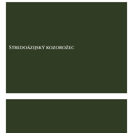
Stredoázijský kozorožec