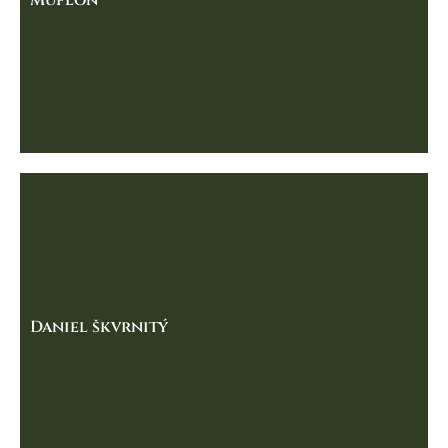
Muflón
Daniel škvrnitý