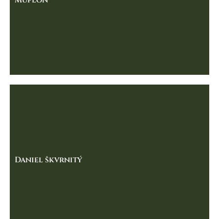
Muflón
Daniel škvrnitý