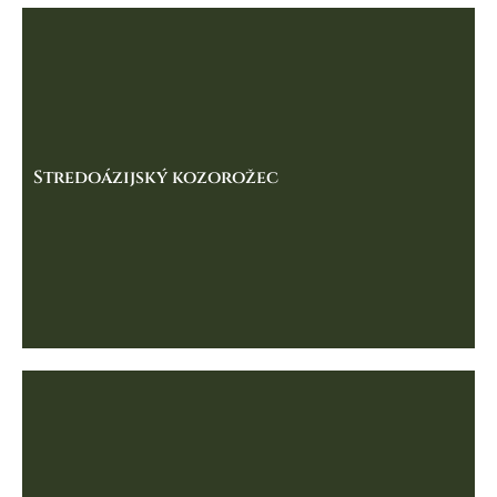
Stredoázijský kozorožec