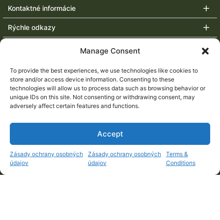
Kontaktné informácie
Rýchle odkazy
Populárne lovy
Manage Consent
Upcoming fairs
To provide the best experiences, we use technologies like cookies to
store and/or access device information. Consenting to these
technologies will allow us to process data such as browsing behavior or
unique IDs on this site. Not consenting or withdrawing consent, may
adversely affect certain features and functions.
Accept
1
Zásady ochrany osobných
Zásady ochrany osobných
Terms &
údajov
údajov
Conditions
Open c
Copyright © 2006 –
2026
Artemis Safari Ltd.
™
.
All rights