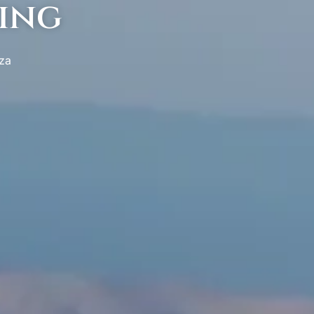
ing
aza