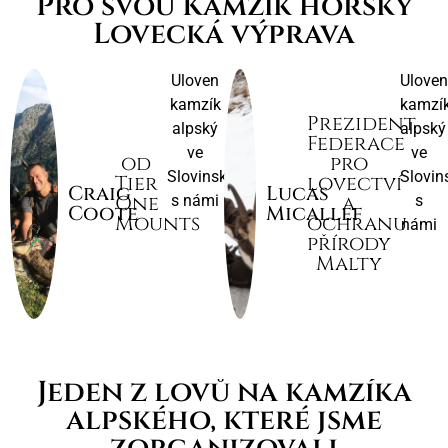
Pro svou Kamzík horský
Lovecká výprava
Uloven
Uloven
kamzík
kamzí
Prezident
alpský
alpský
Federace
ve
ve
od
pro
Slovinsku
Slovin
Tier
lovectví
Craig
Lucas
One
a
s námi
s
Coote
Micallef
Mounts
ochranu
námi
přírody
Malty
Jeden z lovů na kamzíka
alpského, které jsme