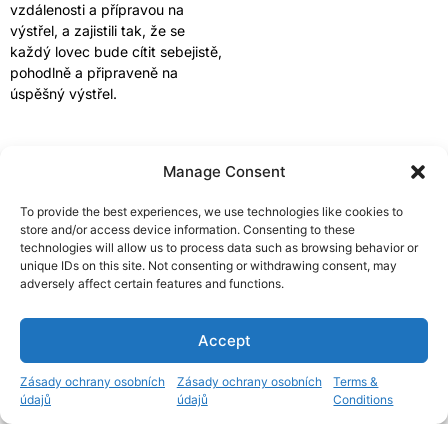
vzdálenosti a přípravou na
výstřel, a zajistili tak, že se
každý lovec bude cítit sebejistě,
pohodlně a připraveně na
úspěšný výstřel.
Manage Consent
Dostupné pušky
To provide the best experiences, we use technologies like cookies to
store and/or access device information. Consenting to these
Máme všechny druhy pušek: Blaser, Sauer, Hardy, Christensen,
technologies will allow us to process data such as browsing behavior or
Howa atd. V podstatě na každý druh lovu. Některé z kalibrů,
unique IDs on this site. Not consenting or withdrawing consent, may
které máme, jsou .300 Win. Mag., .30-06, .308 Win., 6,5
adversely affect certain features and functions.
Creedmoor atd. Většina našich pušek má také ústí brzdy, takže
ani u větších kalibrů není velký zpětný ráz.
Accept
1
Zásady ochrany osobních
Zásady ochrany osobních
Terms &
údajů
údajů
Conditions
Open c