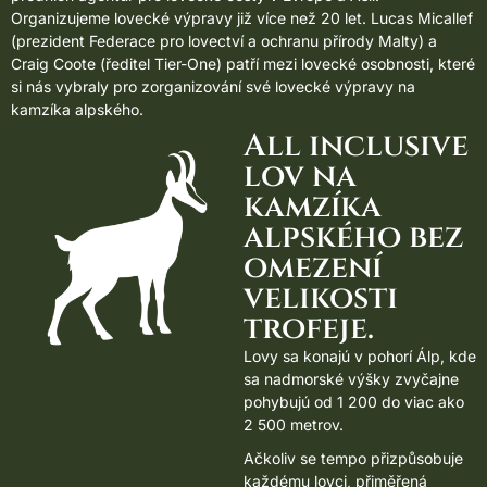
Organizujeme lovecké výpravy již více než 20 let. Lucas Micallef
(prezident Federace pro lovectví a ochranu přírody Malty) a
Craig Coote (ředitel Tier-One) patří mezi lovecké osobnosti, které
si nás vybraly pro zorganizování své lovecké výpravy na
kamzíka alpského.
All inclusive
lov na
kamzíka
alpského bez
omezení
velikosti
trofeje.
Lovy sa konajú v pohorí Álp, kde
sa nadmorské výšky zvyčajne
pohybujú od 1 200 do viac ako
2 500 metrov.
Ačkoliv se tempo přizpůsobuje
každému lovci, přiměřená