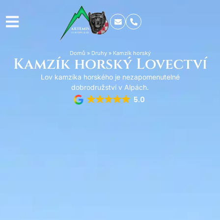
Domů
»
Druhy
»
Kamzík horský
Kamzík horský Lovectví
Lov kamzíka horského je nezapomenutelné
dobrodružství v Alpách.
5.0