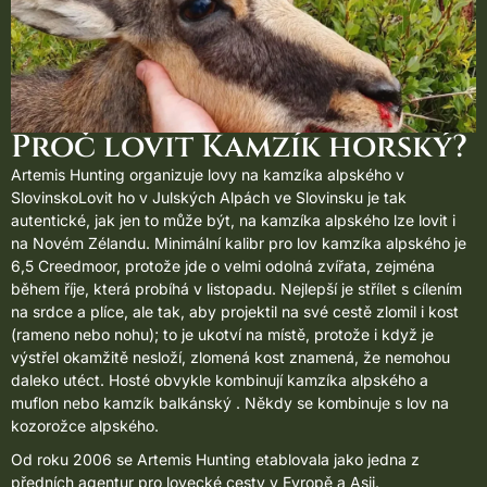
Proč lovit Kamzík horský?
Artemis Hunting organizuje lovy na kamzíka alpského v
Slovinsko
Lovit ho v Julských Alpách ve Slovinsku je tak
autentické, jak jen to může být, na kamzíka alpského lze lovit i
na Novém Zélandu. Minimální kalibr pro lov kamzíka alpského je
6,5 Creedmoor, protože jde o velmi odolná zvířata, zejména
během říje, která probíhá v listopadu. Nejlepší je střílet s cílením
na srdce a plíce, ale tak, aby projektil na své cestě zlomil i kost
(rameno nebo nohu); to je ukotví na místě, protože i když je
výstřel okamžitě nesloží, zlomená kost znamená, že nemohou
daleko utéct. Hosté obvykle kombinují kamzíka alpského a
muflon
nebo
kamzík balkánský
. Někdy se kombinuje s
lov na
kozorožce alpského
.
Od roku 2006 se Artemis Hunting etablovala jako jedna z
předních agentur pro lovecké cesty v Evropě a Asii.