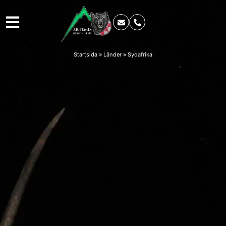
Startsida
»
Länder
»
Sydafrika