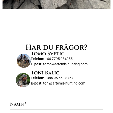
Har du frågor?
Tomo Svetic
Telefon:
+44 7795 084055
E-post:
tomo@artemis-hunting.com
Toni Balic
Telefon:
+385 95 568 8757
E-post:
toni@artemis-hunting.com
Namn
*