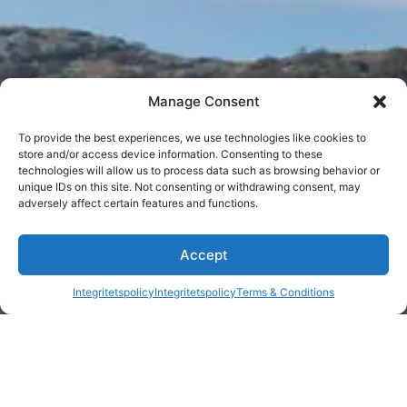
Manage Consent
To provide the best experiences, we use technologies like cookies to
store and/or access device information. Consenting to these
technologies will allow us to process data such as browsing behavior or
unique IDs on this site. Not consenting or withdrawing consent, may
adversely affect certain features and functions.
1
Accept
Integritetspolicy
Integritetspolicy
Terms & Conditions
Open c