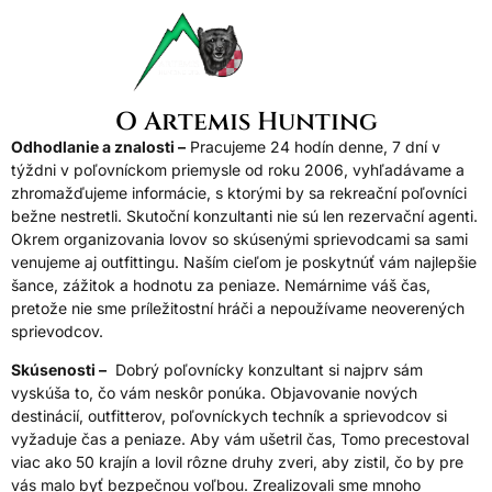
O Artemis Hunting
Odhodlanie a znalosti –
Pracujeme 24 hodín denne, 7 dní v
týždni v poľovníckom priemysle od roku 2006, vyhľadávame a
zhromažďujeme informácie, s ktorými by sa rekreační poľovníci
bežne nestretli. Skutoční konzultanti nie sú len rezervační agenti.
Okrem organizovania lovov so skúsenými sprievodcami sa sami
venujeme aj outfittingu. Naším cieľom je poskytnúť vám najlepšie
šance, zážitok a hodnotu za peniaze. Nemárnime váš čas,
pretože nie sme príležitostní hráči a nepoužívame neoverených
sprievodcov.
Skúsenosti –
Dobrý poľovnícky konzultant si najprv sám
vyskúša to, čo vám neskôr ponúka. Objavovanie nových
destinácií, outfitterov, poľovníckych techník a sprievodcov si
vyžaduje čas a peniaze. Aby vám ušetril čas, Tomo precestoval
viac ako 50 krajín a lovil rôzne druhy zveri, aby zistil, čo by pre
vás malo byť bezpečnou voľbou. Zrealizovali sme mnoho