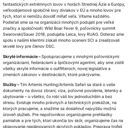
fantastických extrémnych lovov v horách Strednej Ázie a Európy,
veľkoobjemové spoločné lovy diviakov v EÚ a mnoho lovov pre
tých, ktorí si nemôžu dovoliť míňať veľa. Vítame každého.
Podieľali sme sa na organizácii mnohých podujatí pre veľké
značky a spoločnosti: Wild Boar Fever 9, poľovnícky summit
Swarovski/Sauer 2018, podujatia Leica, lovy RUAG. Doteraz sme
spolu s našimi klientmi získali mnoho ocenení SCI a zrealizovali
skvelé lovy pre členov DSC.
Skryté informácie –
Spolupracujeme s mnohými poľovníckymi
organizáciami, federáciami a špičkovými agentmi, aby sme zistili
všetky skryté informácie o outfitteroch, novej legislatíve a
zmenách zákonov v destináciách, ktoré pokrývame.
Služby –
Tím Artemis Hunting/Artemis Safari sa stará o vaše
dokumenty na dovoz zbraní, víza, poľovné povolenia, letenky a
ubytovanie – o všetko, čo robí váš lov jednoduchším a bez
stresu. Existuje mnoho právnych a technických prekážok, na
ktorých pracujeme, a snažíme sa dosiahnuť najvyššiu možnú
úroveň služieb. Pre nepoľovníkov organizujeme prehliadky
pamiatok a pre tých, ktorí ukončia lov skôr, organizujeme čas na
objavovanie neplánovaných skrytých pokladov. Preprava trofejí