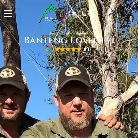
Domů
»
Druhy
»
Banteng
Banteng Lovectví
5.0