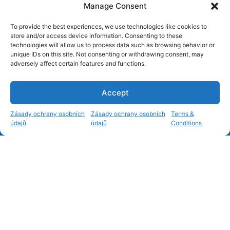
Manage Consent
To provide the best experiences, we use technologies like cookies to
store and/or access device information. Consenting to these
technologies will allow us to process data such as browsing behavior or
unique IDs on this site. Not consenting or withdrawing consent, may
adversely affect certain features and functions.
Accept
1
Zásady ochrany osobních
Zásady ochrany osobních
Terms &
údajů
údajů
Conditions
Open c