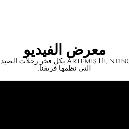
معرض الفيديو
تقدم Artemis Hunting بكل فخر رحلات الص
التي نظمها فريقنا.